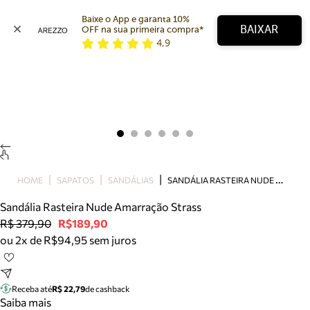
Baixe o App e garanta 10% 
BAIXAR
OFF na sua primeira compra* 
4,9
Arezzo
Favoritos
categorias sugeridas
Buscar produtos
Bota
Papete
Scarpin
Mocassim
Bolsa
S
ANDÁLIA RASTEIRA NUDE AMARRAÇÃO STRASS
HOME
SAPATOS
SANDÁLIAS
Sapatilha
Sandália Rasteira Nude Amarração Strass
Tamanco
R$ 379,90
R$189,90
Tênis
ou 2x de R$94,95 sem juros
Mule
Rasteira
Precisa de ajuda?
Tire dúvidas sobre pedidos, devoluções e mais.
Receba até
R$ 22,79
de cashback
Saiba mais