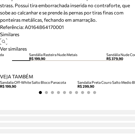
strass. Possui tira emborrachada inserida no contraforte, que
sobe ao calcanhar e se prende às pernas por tiras finas com
ponteiras metálicas, fechando em amarração.
Referência:
A0164864170001
Similares
Ver similares
ada
Sandália Rasteira Nude Metais
Sandália Nude Cou
R$ 199,90
R$ 379,90
VEJA TAMBÉM
Sandalia Off-White Salto Bloco Panacota
Sandalia Preta Couro Salto Medio Bl
R$ 199,90
R$ 299,90