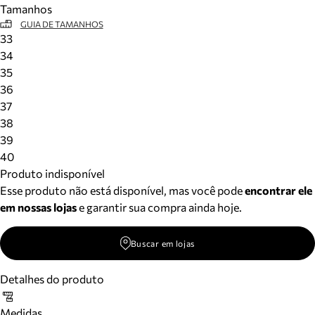
Tamanhos
Meus pedidos
GUIA DE TAMANHOS
Acompanhe seus pedidos e solicite devoluções.
33
34
35
36
37
38
39
40
Produto indisponível
Esse produto não está disponível, mas você pode
encontrar ele
em nossas lojas
e garantir sua compra ainda hoje.
Buscar em lojas
Detalhes do produto
Medidas