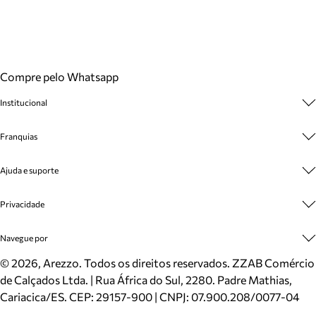
Compre pelo Whatsapp
Institucional
Sobre A Marca
Franquias
Cashback
Trabalhe Conosco
Multimarcas
Ajuda e suporte
Venda Corporativa
Plano de Negócio
Sustentabilidade
Seja Franqueado
Central de Atendimento
Privacidade
Mapa do Site
Cadastro
Benefícios
Entrega
Termos de Uso
Navegue por
Inverno
Meus Pedidos
Politica e Privacidade
Mundo Arezzo
Trocas e Devoluções
Sapatos
©
2026
, Arezzo. Todos os direitos reservados.
ZZAB Comércio
Cartão Presente
Bolsas
de Calçados Ltda. | Rua África do Sul, 2280. Padre Mathias,
Localizador de lojas
Scarpins
Cariacica/ES. CEP: 29157-900 | CNPJ: 07.900.208/0077-04
Sapatilhas