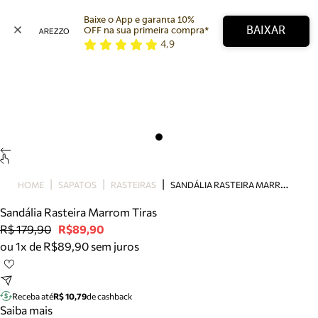
Baixe o App e garanta 10% 
BAIXAR
OFF na sua primeira compra* 
4,9
Arezzo
Favoritos
categorias sugeridas
Buscar produtos
Bota
Papete
Scarpin
Mocassim
Bolsa
S
ANDÁLIA RASTEIRA MARROM TIRAS
HOME
SAPATOS
RASTEIRAS
Sapatilha
Sandália Rasteira Marrom Tiras
Tamanco
R$ 179,90
R$89,90
Tênis
ou 1x de R$89,90 sem juros
Mule
Rasteira
Precisa de ajuda?
Tire dúvidas sobre pedidos, devoluções e mais.
Receba até
R$ 10,79
de cashback
Saiba mais