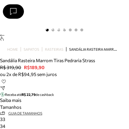
Arezzo
Favoritos
categorias sugeridas
Buscar produtos
Bota
S
ANDÁLIA RASTEIRA MARROM TIRAS PEDRARIA STRASS
HOME
SAPATOS
RASTEIRAS
Papete
Scarpin
Sandália Rasteira Marrom Tiras Pedraria Strass
Mocassim
R$ 319,90
R$189,90
Bolsa
ou 2x de R$94,95 sem juros
Sapatilha
Tamanco
Tênis
Receba até
R$ 22,79
de cashback
Mule
Saiba mais
Rasteira
Tamanhos
Precisa de ajuda?
GUIA DE TAMANHOS
33
Tire dúvidas sobre pedidos, devoluções e mais.
34