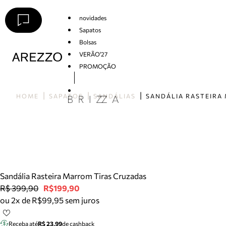
novidades
Sapatos
Bolsas
VERÃO'27
PROMOÇÃO
Arezzo
HOME
SAPATOS
SANDÁLIAS
Sandália Rasteira Marrom Tiras Cruzadas
R$ 399,90
R$199,90
ou 2x de R$99,95 sem juros
Receba até
R$ 23,99
de cashback