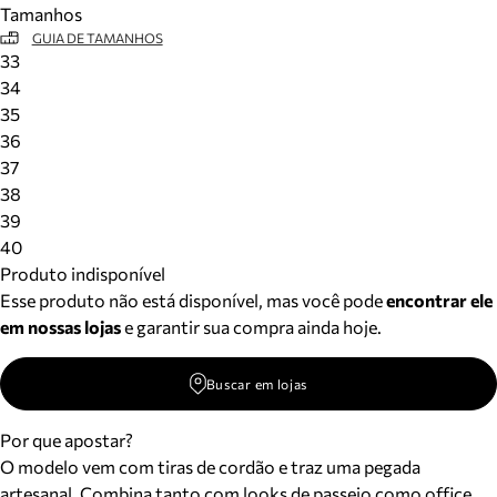
Tamanhos
Meus pedidos
GUIA DE TAMANHOS
Acompanhe seus pedidos e solicite devoluções.
33
34
35
36
37
38
39
40
Produto indisponível
Esse produto não está disponível, mas você pode
encontrar ele
em nossas lojas
e garantir sua compra ainda hoje.
Buscar em lojas
Por que apostar?
O modelo vem com tiras de cordão e traz uma pegada
artesanal. Combina tanto com looks de passeio como office.