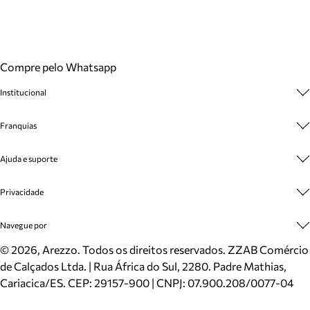
Compre pelo Whatsapp
Institucional
Sobre A Marca
Franquias
Cashback
Trabalhe Conosco
Multimarcas
Ajuda e suporte
Venda Corporativa
Plano de Negócio
Sustentabilidade
Seja Franqueado
Central de Atendimento
Privacidade
Mapa do Site
Cadastro
Benefícios
Entrega
Termos de Uso
Navegue por
Inverno
Meus Pedidos
Politica e Privacidade
Mundo Arezzo
Trocas e Devoluções
Sapatos
©
2026
, Arezzo. Todos os direitos reservados.
ZZAB Comércio
Cartão Presente
Bolsas
de Calçados Ltda. | Rua África do Sul, 2280. Padre Mathias,
Localizador de lojas
Scarpins
Cariacica/ES. CEP: 29157-900 | CNPJ: 07.900.208/0077-04
Sapatilhas