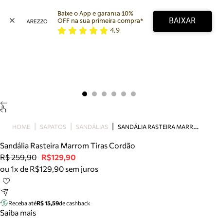
Baixe o App e garanta 10% 
BAIXAR
OFF na sua primeira compra* 
4,9
Arezzo
Favoritos
categorias sugeridas
Buscar produtos
Bota
Papete
Scarpin
Mocassim
Bolsa
S
ANDÁLIA RASTEIRA MARROM TIRAS CORDÃO
HOME
SAPATOS
SANDÁLIAS
Sapatilha
Sandália Rasteira Marrom Tiras Cordão
Tamanco
R$ 259,90
R$129,90
Tênis
ou 1x de R$129,90 sem juros
Mule
Rasteira
Precisa de ajuda?
Tire dúvidas sobre pedidos, devoluções e mais.
Receba até
R$ 15,59
de cashback
Saiba mais