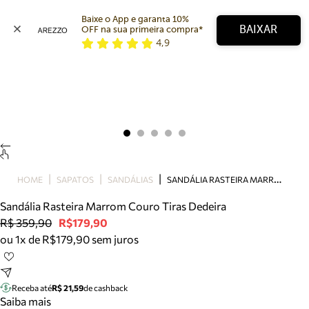
Baixe o App e garanta 10% 
BAIXAR
OFF na sua primeira compra* 
4,9
Arezzo
Favoritos
categorias sugeridas
Buscar produtos
Bota
Papete
Scarpin
Mocassim
Bolsa
S
ANDÁLIA RASTEIRA MARROM COURO TIRAS DEDEIRA
HOME
SAPATOS
SANDÁLIAS
Sapatilha
Sandália Rasteira Marrom Couro Tiras Dedeira
Tamanco
R$ 359,90
R$179,90
Tênis
ou 1x de R$179,90 sem juros
Mule
Rasteira
Precisa de ajuda?
Tire dúvidas sobre pedidos, devoluções e mais.
Receba até
R$ 21,59
de cashback
Saiba mais