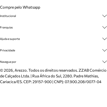
Compre pelo Whatsapp
Institucional
Sobre A Marca
Franquias
Cashback
Trabalhe Conosco
Multimarcas
Ajuda e suporte
Venda Corporativa
Plano de Negócio
Sustentabilidade
Seja Franqueado
Central de Atendimento
Privacidade
Mapa do Site
Cadastro
Benefícios
Entrega
Termos de Uso
Navegue por
Inverno
Meus Pedidos
Politica e Privacidade
Mundo Arezzo
Trocas e Devoluções
Sapatos
©
2026
, Arezzo. Todos os direitos reservados.
ZZAB Comércio
Cartão Presente
Bolsas
de Calçados Ltda. | Rua África do Sul, 2280. Padre Mathias,
Localizador de lojas
Scarpins
Cariacica/ES. CEP: 29157-900 | CNPJ: 07.900.208/0077-04
Sapatilhas
Mocassins
Tênis
Sandálias