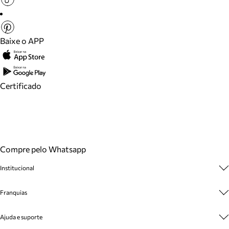
Baixe o APP
Certificado
Compre pelo Whatsapp
Institucional
Sobre A Marca
Franquias
Cashback
Trabalhe Conosco
Multimarcas
Ajuda e suporte
Venda Corporativa
Plano de Negócio