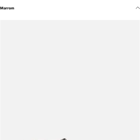
Meus pedidos
Marrom
Acompanhe seus pedidos e solicite devoluções.