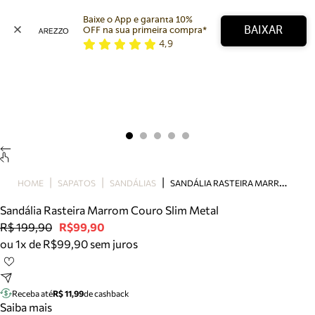
Baixe o App e garanta 10% 
BAIXAR
OFF na sua primeira compra* 
4,9
Arezzo
Favoritos
categorias sugeridas
Buscar produtos
Bota
Papete
Scarpin
Mocassim
Bolsa
S
ANDÁLIA RASTEIRA MARROM COURO SLIM METAL
HOME
SAPATOS
SANDÁLIAS
Sapatilha
Sandália Rasteira Marrom Couro Slim Metal
Tamanco
R$ 199,90
R$99,90
Tênis
ou 1x de R$99,90 sem juros
Mule
Rasteira
Precisa de ajuda?
Tire dúvidas sobre pedidos, devoluções e mais.
Receba até
R$ 11,99
de cashback
Saiba mais