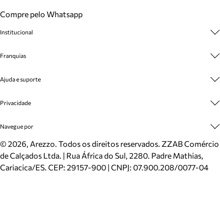
Compre pelo Whatsapp
Institucional
Sobre A Marca
Franquias
Cashback
Trabalhe Conosco
Multimarcas
Ajuda e suporte
Venda Corporativa
Plano de Negócio
Sustentabilidade
Seja Franqueado
Central de Atendimento
Privacidade
Mapa do Site
Cadastro
Benefícios
Entrega
Termos de Uso
Navegue por
Inverno
Meus Pedidos
Politica e Privacidade
Mundo Arezzo
Trocas e Devoluções
Sapatos
©
2026
, Arezzo. Todos os direitos reservados.
ZZAB Comércio
Cartão Presente
Bolsas
de Calçados Ltda. | Rua África do Sul, 2280. Padre Mathias,
Localizador de lojas
Scarpins
Cariacica/ES. CEP: 29157-900 | CNPJ: 07.900.208/0077-04
Sapatilhas
Mocassins
Tênis
Sandálias