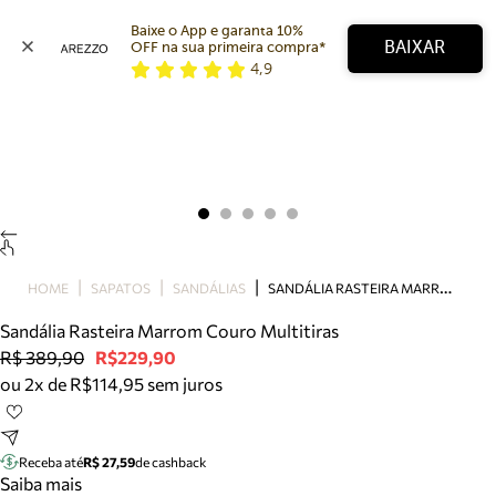
Baixe o App e garanta 10% 
BAIXAR
OFF na sua primeira compra* 
4,9
Arezzo
Favoritos
categorias sugeridas
Buscar produtos
Bota
Papete
Scarpin
Mocassim
Bolsa
S
ANDÁLIA RASTEIRA MARROM COURO MULTITIRAS
HOME
SAPATOS
SANDÁLIAS
Sapatilha
Sandália Rasteira Marrom Couro Multitiras
Tamanco
R$ 389,90
R$229,90
Tênis
ou 2x de R$114,95 sem juros
Mule
Rasteira
Precisa de ajuda?
Tire dúvidas sobre pedidos, devoluções e mais.
Receba até
R$ 27,59
de cashback
Saiba mais