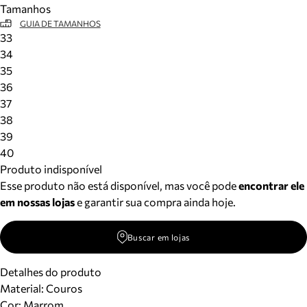
Tamanhos
Meus pedidos
GUIA DE TAMANHOS
Acompanhe seus pedidos e solicite devoluções.
33
34
35
36
37
38
39
40
Produto indisponível
Esse produto não está disponível, mas você pode
encontrar ele
em nossas lojas
e garantir sua compra ainda hoje.
Buscar em lojas
Detalhes do produto
Material
:
Couros
Cor
:
Marrom