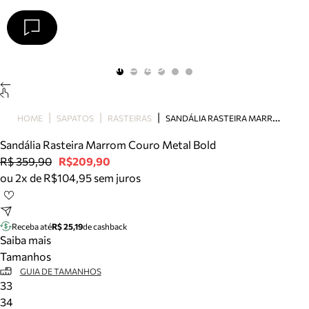
Arezzo
Favoritos
categorias sugeridas
Buscar produtos
Bota
S
ANDÁLIA RASTEIRA MARROM COURO METAL BOLD
HOME
SAPATOS
RASTEIRAS
Papete
Scarpin
Sandália Rasteira Marrom Couro Metal Bold
Mocassim
R$ 359,90
R$209,90
Bolsa
ou 2x de R$104,95 sem juros
Sapatilha
Tamanco
Tênis
Receba até
R$ 25,19
de cashback
Mule
Saiba mais
Rasteira
Tamanhos
Precisa de ajuda?
GUIA DE TAMANHOS
33
Tire dúvidas sobre pedidos, devoluções e mais.
34