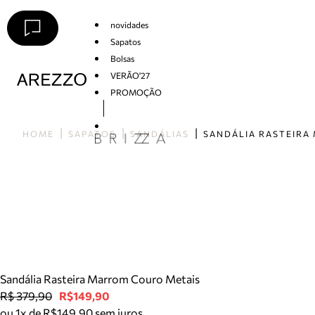
novidades
Sapatos
Bolsas
VERÃO'27
PROMOÇÃO
Arezzo
HOME
SAPATOS
SANDÁLIAS
Sandália Rasteira Marrom Couro Metais
R$ 379,90
R$149,90
ou 1x de R$149,90 sem juros