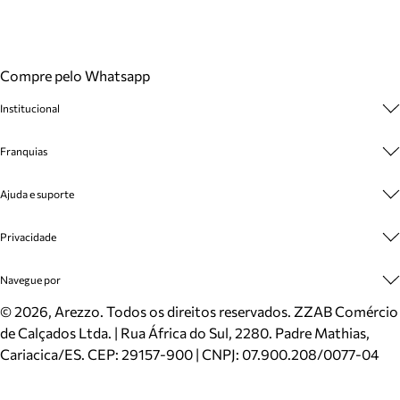
Compre pelo Whatsapp
Institucional
Sobre A Marca
Franquias
Cashback
Trabalhe Conosco
Multimarcas
Ajuda e suporte
Venda Corporativa
Plano de Negócio
Sustentabilidade
Seja Franqueado
Central de Atendimento
Privacidade
Mapa do Site
Cadastro
Benefícios
Entrega
Termos de Uso
Navegue por
Inverno
Meus Pedidos
Politica e Privacidade
Mundo Arezzo
Trocas e Devoluções
Sapatos
©
2026
, Arezzo. Todos os direitos reservados.
ZZAB Comércio
Cartão Presente
Bolsas
de Calçados Ltda. | Rua África do Sul, 2280. Padre Mathias,
Localizador de lojas
Scarpins
Cariacica/ES. CEP: 29157-900 | CNPJ: 07.900.208/0077-04
Sapatilhas
Mocassins