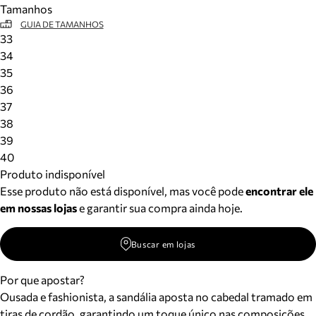
Tamanhos
Meus pedidos
GUIA DE TAMANHOS
Acompanhe seus pedidos e solicite devoluções.
33
34
35
36
37
38
39
40
Produto indisponível
Esse produto não está disponível, mas você pode
encontrar ele
em nossas lojas
e garantir sua compra ainda hoje.
Buscar em lojas
Por que apostar?
Ousada e fashionista, a sandália aposta no cabedal tramado em
tiras de cordão, garantindo um toque único nas composições.