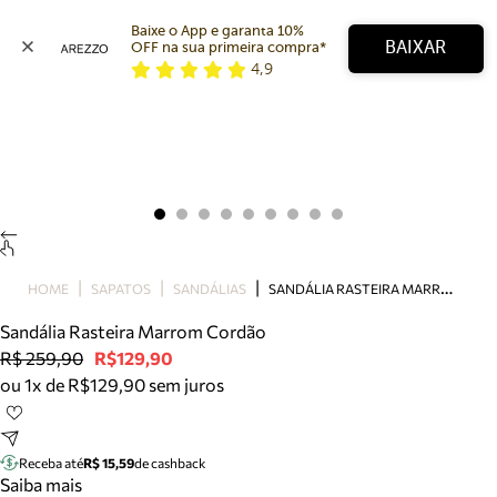
Baixe o App e garanta 10% 
BAIXAR
OFF na sua primeira compra* 
4,9
Arezzo
Favoritos
categorias sugeridas
Buscar produtos
Bota
Papete
Scarpin
Mocassim
Bolsa
S
ANDÁLIA RASTEIRA MARROM CORDÃO
HOME
SAPATOS
SANDÁLIAS
Sapatilha
Sandália Rasteira Marrom Cordão
Tamanco
R$ 259,90
R$129,90
Tênis
ou 1x de R$129,90 sem juros
Mule
Rasteira
Precisa de ajuda?
Tire dúvidas sobre pedidos, devoluções e mais.
Receba até
R$ 15,59
de cashback
Saiba mais