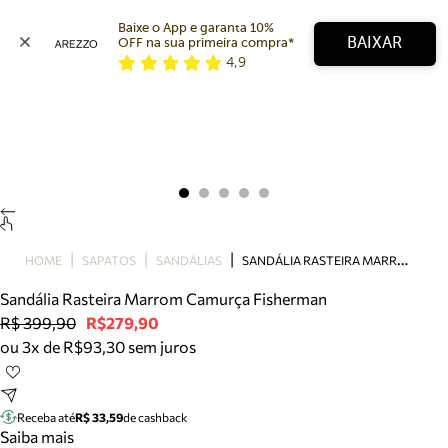
Baixe o App e garanta 10% 
BAIXAR
OFF na sua primeira compra* 
4,9
Arezzo
Favoritos
categorias sugeridas
Buscar produtos
Bota
Papete
Scarpin
Mocassim
Bolsa
S
ANDÁLIA RASTEIRA MARROM CAMURÇA FISHERMAN
HOME
SAPATOS
SANDÁLIAS
Sapatilha
Sandália Rasteira Marrom Camurça Fisherman
Tamanco
R$ 399,90
R$279,90
Tênis
ou 3x de R$93,30 sem juros
Mule
Rasteira
Precisa de ajuda?
Tire dúvidas sobre pedidos, devoluções e mais.
Receba até
R$ 33,59
de cashback
Saiba mais