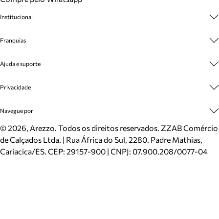
Institucional
Sobre A Marca
Franquias
Cashback
Trabalhe Conosco
Multimarcas
Ajuda e suporte
Venda Corporativa
Plano de Negócio
Sustentabilidade
Seja Franqueado
Central de Atendimento
Privacidade
Mapa do Site
Cadastro
Benefícios
Entrega
Termos de Uso
Navegue por
Inverno
Meus Pedidos
Politica e Privacidade
Mundo Arezzo
Trocas e Devoluções
Sapatos
©
2026
, Arezzo. Todos os direitos reservados.
ZZAB Comércio
Cartão Presente
Bolsas
de Calçados Ltda. | Rua África do Sul, 2280. Padre Mathias,
Localizador de lojas
Scarpins
Cariacica/ES. CEP: 29157-900 | CNPJ: 07.900.208/0077-04
Sapatilhas
Mocassins
Tênis
Sandálias
Mules