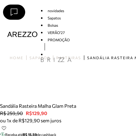
novidades
Sapatos
Bolsas
VERÃO'27
PROMOÇÃO
Arezzo
HOME
SAPATOS
RASTEIRAS
Sandália Rasteira Malha Glam Preta
R$ 259,90
R$129,90
ou 1x de R$129,90 sem juros
Receba até
R$ 15,59
de cashback