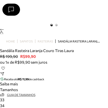
Arezzo
Favoritos
categorias sugeridas
Buscar produtos
Bota
S
ANDÁLIA RASTEIRA LARANJA COURO TIRAS LAURA
HOME
SAPATOS
RASTEIRAS
Papete
Scarpin
Sandália Rasteira Laranja Couro Tiras Laura
Mocassim
R$ 199,90
R$99,90
Bolsa
ou 1x de R$99,90 sem juros
Sapatilha
Tamanco
Tênis
Receba até
R$ 11,99
de cashback
Mule
Saiba mais
Rasteira
Tamanhos
Precisa de ajuda?
GUIA DE TAMANHOS
33
Tire dúvidas sobre pedidos, devoluções e mais.
34