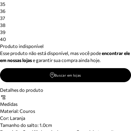
Meus pedidos
35
Acompanhe seus pedidos e solicite devoluções.
36
37
38
39
40
Produto indisponível
Esse produto não está disponível, mas você pode
encontrar ele
em nossas lojas
e garantir sua compra ainda hoje.
Buscar em lojas
Detalhes do produto
Medidas
Material
:
Couros
Cor
:
Laranja
Tamanho do salto:
1.0cm