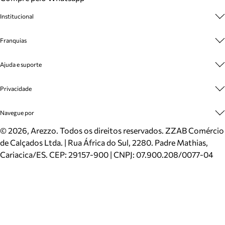
Institucional
Sobre A Marca
Franquias
Cashback
Trabalhe Conosco
Multimarcas
Ajuda e suporte
Venda Corporativa
Plano de Negócio
Sustentabilidade
Seja Franqueado
Central de Atendimento
Privacidade
Mapa do Site
Cadastro
Benefícios
Entrega
Termos de Uso
Navegue por
Inverno
Meus Pedidos
Politica e Privacidade
Mundo Arezzo
Trocas e Devoluções
Sapatos
©
2026
, Arezzo. Todos os direitos reservados.
ZZAB Comércio
Cartão Presente
Bolsas
de Calçados Ltda. | Rua África do Sul, 2280. Padre Mathias,
Localizador de lojas
Scarpins
Cariacica/ES. CEP: 29157-900 | CNPJ: 07.900.208/0077-04
Sapatilhas
Mocassins
Tênis
Sandálias
Mules