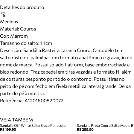
Detalhes do produto
Medidas
Material
:
Couros
Cor
:
Marrom
Tamanho do salto:
1.1cm
Descrição:
Sandália Rasteira Laranja Couro. O modelo tem
salto rasteiro, palmilha com formato anatômico e gravação do
nome da marca. Possui solado flatform, base emborrachada e
bico redondo. Traz cabedal em tiras vazadas e formato H, além
de costuras pesponto por todo o contorno. Possui tiras no
peito do pé com fecho em fivela metálica lateral grande. Deixa
parte do pé à mostra.
Referência:
A1201600820072
VEJA TAMBÉM
Sandalia Off-White Salto Bloco Panacota
Sandalia Preta Couro Salto Medio Bl
R$ 199,90
R$ 299,90