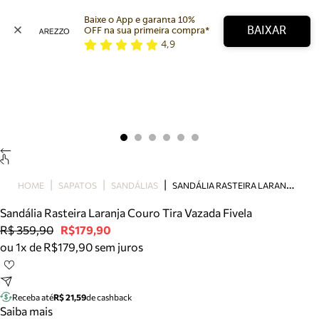
Baixe o App e garanta 10% 
BAIXAR
OFF na sua primeira compra* 
4,9
Arezzo
Favoritos
categorias sugeridas
Buscar produtos
Bota
Papete
Scarpin
Mocassim
Bolsa
S
ANDÁLIA RASTEIRA LARANJA COURO TIRA VAZADA FIVELA
HOME
SAPATOS
SANDÁLIAS
Sapatilha
Sandália Rasteira Laranja Couro Tira Vazada Fivela
Tamanco
R$ 359,90
R$179,90
Tênis
ou 1x de R$179,90 sem juros
Mule
Rasteira
Precisa de ajuda?
Tire dúvidas sobre pedidos, devoluções e mais.
Receba até
R$ 21,59
de cashback
Saiba mais