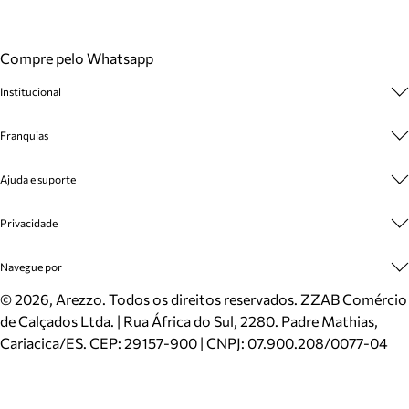
Compre pelo Whatsapp
Institucional
Sobre A Marca
Franquias
Cashback
Trabalhe Conosco
Multimarcas
Ajuda e suporte
Venda Corporativa
Plano de Negócio
Sustentabilidade
Seja Franqueado
Central de Atendimento
Privacidade
Mapa do Site
Cadastro
Benefícios
Entrega
Termos de Uso
Navegue por
Inverno
Meus Pedidos
Politica e Privacidade
Mundo Arezzo
Trocas e Devoluções
Sapatos
©
2026
, Arezzo. Todos os direitos reservados.
ZZAB Comércio
Cartão Presente
Bolsas
de Calçados Ltda. | Rua África do Sul, 2280. Padre Mathias,
Localizador de lojas
Scarpins
Cariacica/ES. CEP: 29157-900 | CNPJ: 07.900.208/0077-04
Sapatilhas
Mocassins
Tênis