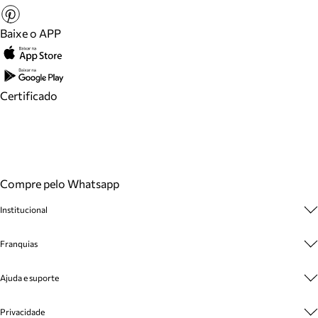
Baixe o APP
Certificado
Compre pelo Whatsapp
Institucional
Sobre A Marca
Franquias
Cashback
Trabalhe Conosco
Multimarcas
Ajuda e suporte
Venda Corporativa
Plano de Negócio
Sustentabilidade
Seja Franqueado
Central de Atendimento
Privacidade