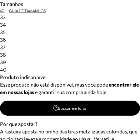
Tamanhos
Meus pedidos
GUIA DE TAMANHOS
Acompanhe seus pedidos e solicite devoluções.
33
34
35
36
37
38
39
40
Produto indisponível
Esse produto não está disponível, mas você pode
encontrar ele
em nossas lojas
e garantir sua compra ainda hoje.
Buscar em lojas
Por que apostar?
A rasteira aposta no brilho das tiras metalizadas coloridas, que
adicionam leveza e modernidade ao visual. Versátil e