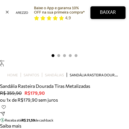
Baixe o App e garanta 10% 
BAIXAR
OFF na sua primeira compra* 
4,9
Arezzo
Favoritos
categorias sugeridas
Buscar produtos
Bota
Papete
Scarpin
Mocassim
Bolsa
S
ANDÁLIA RASTEIRA DOURADA TIRAS METALIZADAS
HOME
SAPATOS
SANDÁLIAS
Sapatilha
Sandália Rasteira Dourada Tiras Metalizadas
Tamanco
R$ 359,90
R$179,90
Tênis
ou 1x de R$179,90 sem juros
Mule
Rasteira
Precisa de ajuda?
Tire dúvidas sobre pedidos, devoluções e mais.
Receba até
R$ 21,59
de cashback
Saiba mais