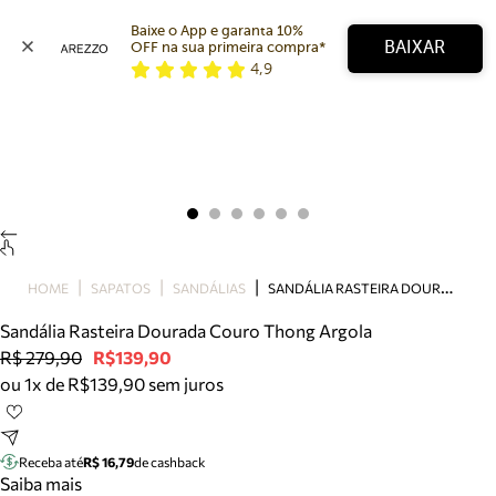
Baixe o App e garanta 10% 
BAIXAR
OFF na sua primeira compra* 
4,9
Arezzo
Favoritos
categorias sugeridas
Buscar produtos
Bota
Papete
Scarpin
Mocassim
Bolsa
S
ANDÁLIA RASTEIRA DOURADA COURO THONG ARGOLA
HOME
SAPATOS
SANDÁLIAS
Sapatilha
Sandália Rasteira Dourada Couro Thong Argola
Tamanco
R$ 279,90
R$139,90
Tênis
ou 1x de R$139,90 sem juros
Mule
Rasteira
Precisa de ajuda?
Tire dúvidas sobre pedidos, devoluções e mais.
Receba até
R$ 16,79
de cashback
Saiba mais