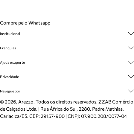
Compre pelo Whatsapp
Institucional
Sobre A Marca
Franquias
Cashback
Trabalhe Conosco
Multimarcas
Ajuda e suporte
Venda Corporativa
Plano de Negócio
Sustentabilidade
Seja Franqueado
Central de Atendimento
Privacidade
Mapa do Site
Cadastro
Benefícios
Entrega
Termos de Uso
Navegue por
Inverno
Meus Pedidos
Politica e Privacidade
Mundo Arezzo
Trocas e Devoluções
Sapatos
©
2026
, Arezzo. Todos os direitos reservados.
ZZAB Comércio
Cartão Presente
Bolsas
de Calçados Ltda. | Rua África do Sul, 2280. Padre Mathias,
Localizador de lojas
Scarpins
Cariacica/ES. CEP: 29157-900 | CNPJ: 07.900.208/0077-04
Sapatilhas
Mocassins