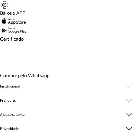
Baixe o APP
Certificado
Compre pelo Whatsapp
Institucional
Sobre A Marca
Franquias
Cashback
Trabalhe Conosco
Multimarcas
Ajuda e suporte
Venda Corporativa
Plano de Negócio
Sustentabilidade
Seja Franqueado
Central de Atendimento
Privacidade
Mapa do Site
Cadastro