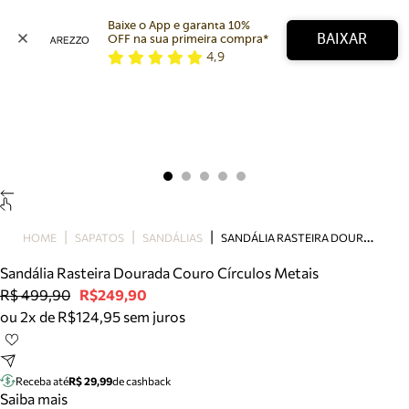
Baixe o App e garanta 10% 
BAIXAR
OFF na sua primeira compra* 
4,9
Arezzo
Favoritos
categorias sugeridas
Buscar produtos
Bota
Papete
Scarpin
Mocassim
Bolsa
S
ANDÁLIA RASTEIRA DOURADA COURO CÍRCULOS METAIS
HOME
SAPATOS
SANDÁLIAS
Sapatilha
Sandália Rasteira Dourada Couro Círculos Metais
Tamanco
R$ 499,90
R$249,90
Tênis
ou 2x de R$124,95 sem juros
Mule
Rasteira
Precisa de ajuda?
Tire dúvidas sobre pedidos, devoluções e mais.
Receba até
R$ 29,99
de cashback
Saiba mais