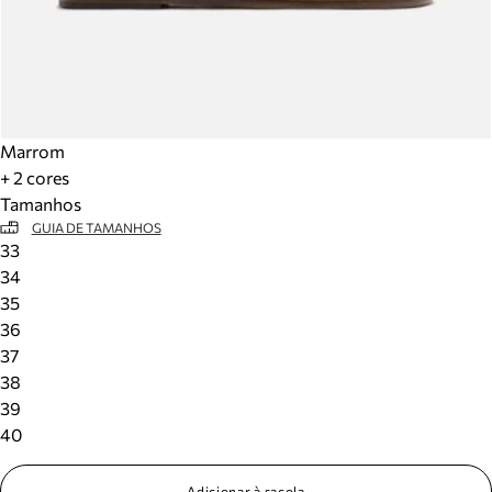
Marrom
+ 2 cores
Tamanhos
GUIA DE TAMANHOS
33
34
35
36
37
38
39
40
Adicionar à sacola