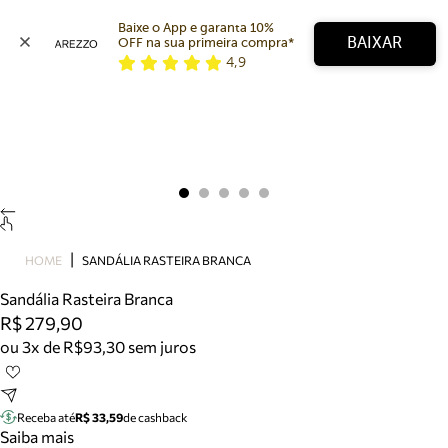
Baixe o App e garanta 10% 
BAIXAR
OFF na sua primeira compra* 
4,9
Arezzo
Favoritos
categorias sugeridas
Buscar produtos
Bota
Papete
Scarpin
Mocassim
Bolsa
HOME
SANDÁLIA RASTEIRA BRANCA
Sapatilha
Sandália Rasteira Branca
Tamanco
R$ 279,90
Tênis
ou 3x de R$93,30 sem juros
Mule
Rasteira
Precisa de ajuda?
Tire dúvidas sobre pedidos, devoluções e mais.
Receba até
R$ 33,59
de cashback
Saiba mais