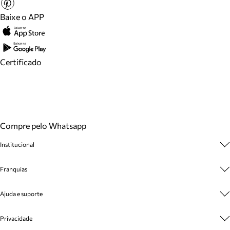
Baixe o APP
Certificado
Compre pelo Whatsapp
Institucional
Sobre A Marca
Franquias
Cashback
Trabalhe Conosco
Multimarcas
Ajuda e suporte
Venda Corporativa
Plano de Negócio
Sustentabilidade
Seja Franqueado
Central de Atendimento
Privacidade
Mapa do Site
Cadastro