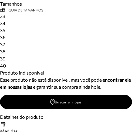
Tamanhos
Meus pedidos
GUIA DE TAMANHOS
Acompanhe seus pedidos e solicite devoluções.
33
34
35
36
37
38
39
40
Produto indisponível
Esse produto não está disponível, mas você pode
encontrar ele
em nossas lojas
e garantir sua compra ainda hoje.
Buscar em lojas
Detalhes do produto
Medidas