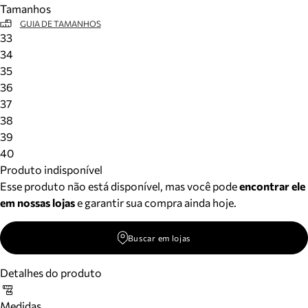
Tamanhos
Meus pedidos
GUIA DE TAMANHOS
Acompanhe seus pedidos e solicite devoluções.
33
34
35
36
37
38
39
40
Produto indisponível
Esse produto não está disponível, mas você pode
encontrar ele
em nossas lojas
e garantir sua compra ainda hoje.
Buscar em lojas
Detalhes do produto
Medidas