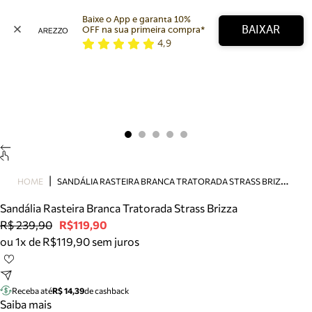
Baixe o App e garanta 10% 
BAIXAR
OFF na sua primeira compra* 
4,9
Arezzo
Favoritos
categorias sugeridas
Buscar produtos
Bota
Papete
Scarpin
Mocassim
Bolsa
S
ANDÁLIA RASTEIRA BRANCA TRATORADA STRASS BRIZZA
HOME
Sapatilha
Sandália Rasteira Branca Tratorada Strass Brizza
Tamanco
R$ 239,90
R$119,90
Tênis
ou 1x de R$119,90 sem juros
Mule
Rasteira
Precisa de ajuda?
Tire dúvidas sobre pedidos, devoluções e mais.
Receba até
R$ 14,39
de cashback
Saiba mais