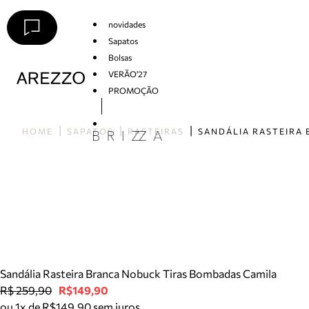
novidades
Sapatos
Bolsas
VERÃO'27
PROMOÇÃO
Arezzo
HOME
SAPATOS
RASTEIRAS
Sandália Rasteira Branca Nobuck Tiras Bombadas Camila
R$ 259,90
R$149,90
ou 1x de R$149,90 sem juros