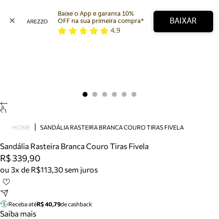
Baixe o App e garanta 10% 
BAIXAR
OFF na sua primeira compra* 
4,9
Arezzo
Favoritos
categorias sugeridas
Buscar produtos
Bota
Papete
Scarpin
Mocassim
Bolsa
HOME
SANDÁLIA RASTEIRA BRANCA COURO TIRAS FIVELA
Sapatilha
Sandália Rasteira Branca Couro Tiras Fivela
Tamanco
R$ 339,90
Tênis
ou 3x de R$113,30 sem juros
Mule
Rasteira
Precisa de ajuda?
Tire dúvidas sobre pedidos, devoluções e mais.
Receba até
R$ 40,79
de cashback
Saiba mais