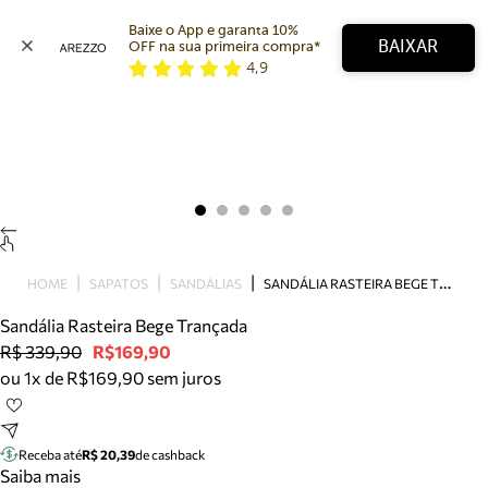
Baixe o App e garanta 10% 
BAIXAR
OFF na sua primeira compra* 
4,9
Arezzo
Favoritos
categorias sugeridas
Buscar produtos
Bota
Papete
Scarpin
Mocassim
Bolsa
S
ANDÁLIA RASTEIRA BEGE TRANÇADA
HOME
SAPATOS
SANDÁLIAS
Sapatilha
Sandália Rasteira Bege Trançada
Tamanco
R$ 339,90
R$169,90
Tênis
ou 1x de R$169,90 sem juros
Mule
Rasteira
Precisa de ajuda?
Tire dúvidas sobre pedidos, devoluções e mais.
Receba até
R$ 20,39
de cashback
Saiba mais