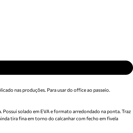
ajuda?
Tire dúvidas
sobre
pedidos,
devoluções e
mais.
Meus pedidos
Acompanhe
seus pedidos e
solicite
devoluções.
licado nas produções. Para usar do office ao passeio.
a. Possui solado em EVA e formato arredondado na ponta. Traz
 ainda tira fina em torno do calcanhar com fecho em fivela