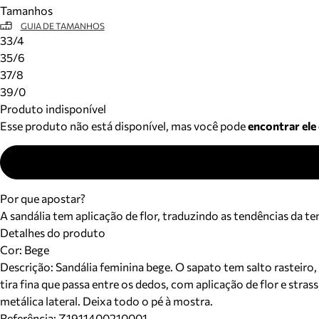
Tamanhos
GUIA DE TAMANHOS
33/4
35/6
37/8
39/0
Produto indisponível
Esse produto não está disponível, mas você pode
encontrar ele
Por que apostar?
A sandália tem aplicação de flor, traduzindo as tendências da t
Detalhes do produto
Cor
:
Bege
Descrição:
Sandália feminina bege. O sapato tem salto rasteir
tira fina que passa entre os dedos, com aplicação de flor e stras
metálica lateral. Deixa todo o pé à mostra.
Referência:
Z1911400210001