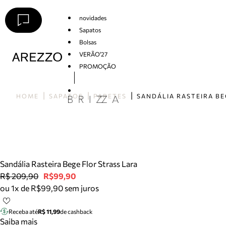
novidades
Sapatos
Bolsas
VERÃO'27
PROMOÇÃO
Arezzo
HOME
SAPATOS
PAPETES
Sandália Rasteira Bege Flor Strass Lara
R$ 209,90
R$99,90
ou 1x de R$99,90 sem juros
Receba até
R$ 11,99
de cashback
Saiba mais