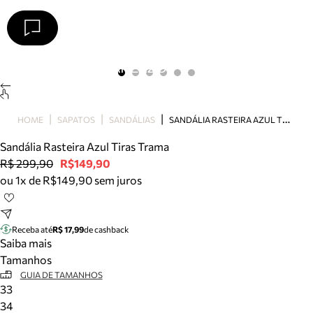
Arezzo
Favoritos
categorias sugeridas
Buscar produtos
Bota
S
ANDÁLIA RASTEIRA AZUL TIRAS TRAMA
HOME
SAPATOS
SANDÁLIAS
Papete
Scarpin
Sandália Rasteira Azul Tiras Trama
Mocassim
R$ 299,90
R$149,90
Bolsa
ou 1x de R$149,90 sem juros
Sapatilha
Tamanco
Tênis
Receba até
R$ 17,99
de cashback
Mule
Saiba mais
Rasteira
Tamanhos
Precisa de ajuda?
GUIA DE TAMANHOS
33
Tire dúvidas sobre pedidos, devoluções e mais.
34