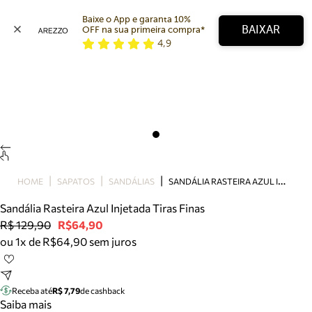
Baixe o App e garanta 10% 
BAIXAR
OFF na sua primeira compra* 
4,9
Arezzo
Favoritos
categorias sugeridas
Buscar produtos
Bota
Papete
Scarpin
Mocassim
Bolsa
S
ANDÁLIA RASTEIRA AZUL INJETADA TIRAS FINAS
HOME
SAPATOS
SANDÁLIAS
Sapatilha
Sandália Rasteira Azul Injetada Tiras Finas
Tamanco
R$ 129,90
R$64,90
Tênis
ou 1x de R$64,90 sem juros
Mule
Rasteira
Precisa de ajuda?
Tire dúvidas sobre pedidos, devoluções e mais.
Receba até
R$ 7,79
de cashback
Saiba mais