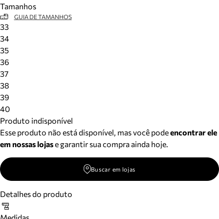
Tamanhos
Meus pedidos
GUIA DE TAMANHOS
Acompanhe seus pedidos e solicite devoluções.
33
34
35
36
37
38
39
40
Produto indisponível
Esse produto não está disponível, mas você pode
encontrar ele
em nossas lojas
e garantir sua compra ainda hoje.
Buscar em lojas
Detalhes do produto
Medidas