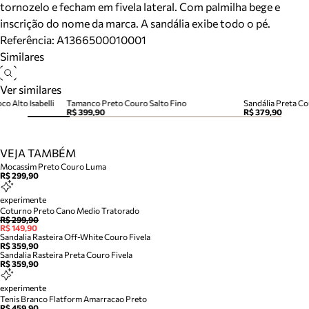
tornozelo e fecham em fivela lateral. Com palmilha bege e
inscrição do nome da marca. A sandália exibe todo o pé.
Referência:
A1366500010001
Similares
Ver similares
co Alto Isabelli
Tamanco Preto Couro Salto Fino
Sandália Preta Cou
R$ 399,90
R$ 379,90
VEJA TAMBÉM
Mocassim Preto Couro Luma
R$ 299,90
experimente
Coturno Preto Cano Medio Tratorado
R$ 299,90
R$ 149,90
Sandalia Rasteira Off-White Couro Fivela
R$ 359,90
Sandalia Rasteira Preta Couro Fivela
R$ 359,90
experimente
Tenis Branco Flatform Amarracao Preto
R$ 459,90