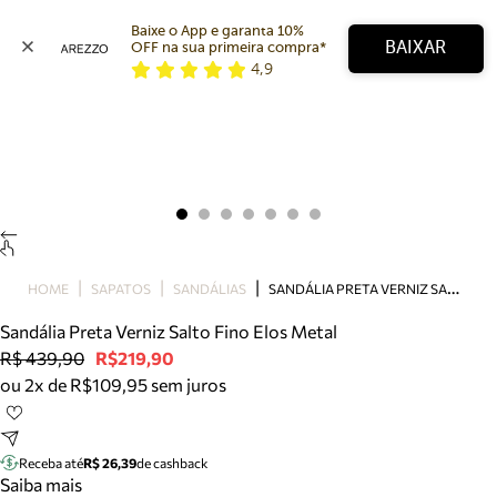
Baixe o App e garanta 10% 
BAIXAR
OFF na sua primeira compra* 
4,9
Arezzo
Favoritos
categorias sugeridas
Buscar produtos
Bota
Papete
Scarpin
Mocassim
Bolsa
S
ANDÁLIA PRETA VERNIZ SALTO FINO ELOS METAL
HOME
SAPATOS
SANDÁLIAS
Sapatilha
Sandália Preta Verniz Salto Fino Elos Metal
Tamanco
R$ 439,90
R$219,90
Tênis
ou 2x de R$109,95 sem juros
Mule
Rasteira
Precisa de ajuda?
Tire dúvidas sobre pedidos, devoluções e mais.
Receba até
R$ 26,39
de cashback
Saiba mais