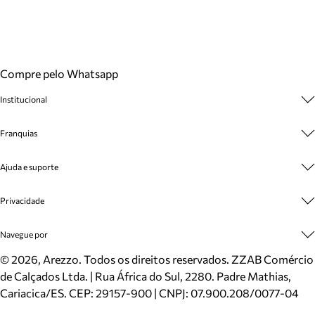
Compre pelo Whatsapp
Institucional
Sobre A Marca
Franquias
Cashback
Trabalhe Conosco
Multimarcas
Ajuda e suporte
Venda Corporativa
Plano de Negócio
Sustentabilidade
Seja Franqueado
Central de Atendimento
Privacidade
Mapa do Site
Cadastro
Benefícios
Entrega
Termos de Uso
Navegue por
Inverno
Meus Pedidos
Politica e Privacidade
Mundo Arezzo
Trocas e Devoluções
Sapatos
©
2026
, Arezzo. Todos os direitos reservados.
ZZAB Comércio
Cartão Presente
Bolsas
de Calçados Ltda. | Rua África do Sul, 2280. Padre Mathias,
Localizador de lojas
Scarpins
Cariacica/ES. CEP: 29157-900 | CNPJ: 07.900.208/0077-04
Sapatilhas