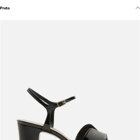
Meus pedidos
Preto
Acompanhe seus pedidos e solicite devoluções.