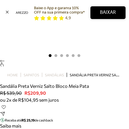
Baixe o App e garanta 10% 
BAIXAR
OFF na sua primeira compra* 
4,9
Arezzo
Favoritos
categorias sugeridas
Buscar produtos
Bota
Papete
Scarpin
Mocassim
Bolsa
S
ANDÁLIA PRETA VERNIZ SALTO BLOCO MEIA PATA
HOME
SAPATOS
SANDÁLIAS
Sapatilha
Sandália Preta Verniz Salto Bloco Meia Pata
Tamanco
R$ 539,90
R$209,90
Tênis
ou 2x de R$104,95 sem juros
Mule
Rasteira
Precisa de ajuda?
Tire dúvidas sobre pedidos, devoluções e mais.
Receba até
R$ 25,19
de cashback
Saiba mais