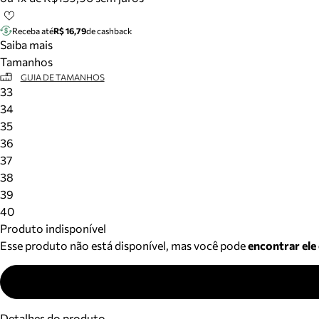
Receba até
R$ 16,79
de cashback
Saiba mais
Tamanhos
GUIA DE TAMANHOS
33
34
35
36
37
38
39
40
Produto indisponível
Esse produto não está disponível, mas você pode
encontrar ele
Detalhes do produto