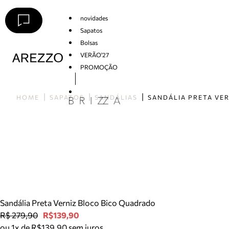
novidades
Sapatos
Bolsas
VERÃO'27
PROMOÇÃO
Arezzo
HOME
SAPATOS
SANDÁLIAS
Sandália Preta Verniz Bloco Bico Quadrado
R$ 279,90
R$139,90
ou 1x de R$139,90 sem juros