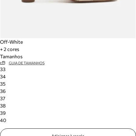
Off-White
+ 2 cores
Tamanhos
GUIA DE TAMANHOS
33
34
35
36
37
38
39
40
Adicionar à sacola