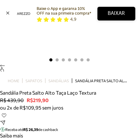
Baixe o App e garanta 10% 
BAIXAR
OFF na sua primeira compra* 
4,9
Arezzo
Favoritos
categorias sugeridas
Buscar produtos
Bota
Papete
Scarpin
Mocassim
Bolsa
S
ANDÁLIA PRETA SALTO ALTO TAÇA LAÇO TEXTURA
HOME
SAPATOS
SANDÁLIAS
Sapatilha
Sandália Preta Salto Alto Taça Laço Textura
Tamanco
R$ 439,90
R$219,90
Tênis
ou 2x de R$109,95 sem juros
Mule
Rasteira
Precisa de ajuda?
Tire dúvidas sobre pedidos, devoluções e mais.
Receba até
R$ 26,39
de cashback
Saiba mais