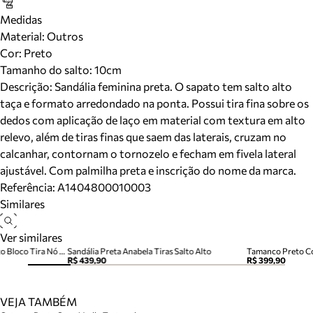
Medidas
Material
:
Outros
Cor
:
Preto
Tamanho do salto:
10cm
Descrição:
Sandália feminina preta. O sapato tem salto alto
taça e formato arredondado na ponta. Possui tira fina sobre os
dedos com aplicação de laço em material com textura em alto
relevo, além de tiras finas que saem das laterais, cruzam no
calcanhar, contornam o tornozelo e fecham em fivela lateral
ajustável. Com palmilha preta e inscrição do nome da marca.
Referência:
A1404800010003
Similares
Ver similares
Sandália Preta Couro Salto Alto Bloco Tira Nó Camila
Sandália Preta Anabela Tiras Salto Alto
Tamanco Preto Co
R$ 439,90
R$ 399,90
VEJA TAMBÉM