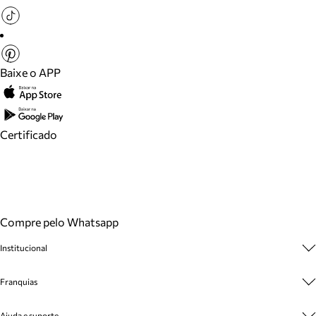
Baixe o APP
Certificado
Compre pelo Whatsapp
Institucional
Sobre A Marca
Franquias
Cashback
Trabalhe Conosco
Multimarcas
Ajuda e suporte