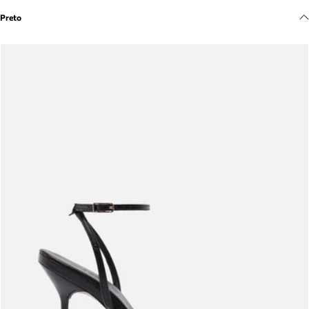
Meus pedidos
Preto
Acompanhe seus pedidos e solicite devoluções.