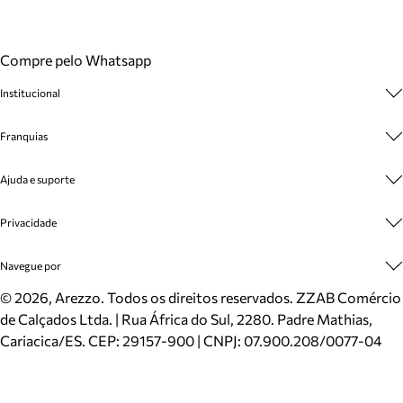
Compre pelo Whatsapp
Institucional
Sobre A Marca
Franquias
Cashback
Trabalhe Conosco
Multimarcas
Ajuda e suporte
Venda Corporativa
Plano de Negócio
Sustentabilidade
Seja Franqueado
Central de Atendimento
Privacidade
Mapa do Site
Cadastro
Benefícios
Entrega
Termos de Uso
Navegue por
Inverno
Meus Pedidos
Politica e Privacidade
Mundo Arezzo
Trocas e Devoluções
Sapatos
©
2026
, Arezzo. Todos os direitos reservados.
ZZAB Comércio
Cartão Presente
Bolsas
de Calçados Ltda. | Rua África do Sul, 2280. Padre Mathias,
Localizador de lojas
Scarpins
Cariacica/ES. CEP: 29157-900 | CNPJ: 07.900.208/0077-04
Sapatilhas
Mocassins