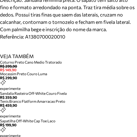
fino e formato arredondado na ponta. Traz tira média sobre os
dedos. Possui tiras finas que saem das laterais, cruzam no
calcanhar, contornam o tornozelo e fecham em fivela lateral.
Com palmilha bege e inscrição do nome da marca.
Referência:
A1380700020010
VEJA TAMBÉM
Coturno Preto Cano Medio Tratorado
R$ 299,90
R$ 149,90
Mocassim Preto Couro Luma
R$ 299,90
experimente
Sandalia Rasteira Off-White Couro Fivela
R$ 359,90
Tenis Branco Flatform Amarracao Preto
R$ 459,90
experimente
Sapatilha Off-White Cap Toe Laco
R$ 199,90
experimente