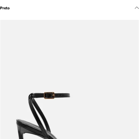
Meus pedidos
Preto
Acompanhe seus pedidos e solicite devoluções.