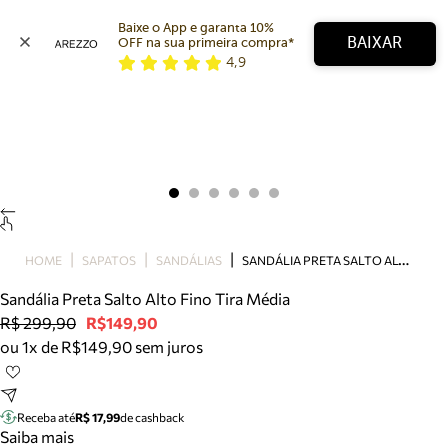
Baixe o App e garanta 10% 
BAIXAR
OFF na sua primeira compra* 
4,9
Arezzo
Favoritos
categorias sugeridas
Buscar produtos
Bota
Papete
Scarpin
Mocassim
Bolsa
S
ANDÁLIA PRETA SALTO ALTO FINO TIRA MÉDIA
HOME
SAPATOS
SANDÁLIAS
Sapatilha
Sandália Preta Salto Alto Fino Tira Média
Tamanco
R$ 299,90
R$149,90
Tênis
ou 1x de R$149,90 sem juros
Mule
Rasteira
Precisa de ajuda?
Tire dúvidas sobre pedidos, devoluções e mais.
Receba até
R$ 17,99
de cashback
Saiba mais