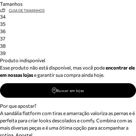
Tamanhos
Meus pedidos
GUIA DE TAMANHOS
Acompanhe seus pedidos e solicite devoluções.
34
35
36
37
38
39
Produto indisponível
Esse produto não está disponível, mas você pode
encontrar ele
em nossas lojas
e garantir sua compra ainda hoje.
Buscar em lojas
Por que apostar?
A sandália flatform com tiras e amarração valoriza as pernas e é
perfeita para criar looks descolados e comfy. Combina com as
mais diversas peças e é uma ótima opção para acompanhar a
rotina. Aposte!