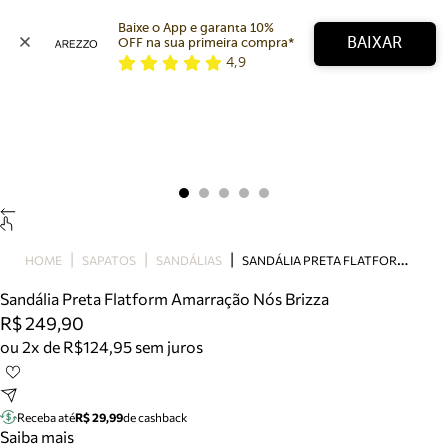
Baixe o App e garanta 10% 
BAIXAR
OFF na sua primeira compra* 
4,9
Arezzo
Favoritos
categorias sugeridas
Buscar produtos
Bota
Papete
Scarpin
Mocassim
Bolsa
S
ANDÁLIA PRETA FLATFORM AMARRAÇÃO NÓS BRIZZA
HOME
SAPATOS
SANDÁLIAS
Sapatilha
Sandália Preta Flatform Amarração Nós Brizza
Tamanco
R$ 249,90
Tênis
ou 2x de R$124,95 sem juros
Mule
Rasteira
Precisa de ajuda?
Tire dúvidas sobre pedidos, devoluções e mais.
Receba até
R$ 29,99
de cashback
Saiba mais