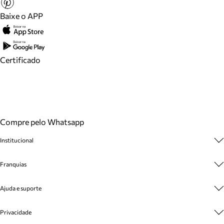
Baixe o APP
Certificado
Compre pelo Whatsapp
Institucional
Sobre A Marca
Franquias
Cashback
Trabalhe Conosco
Multimarcas
Ajuda e suporte
Venda Corporativa
Plano de Negócio
Sustentabilidade
Seja Franqueado
Central de Atendimento
Privacidade
Mapa do Site
Cadastro