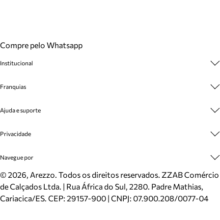
Compre pelo Whatsapp
Institucional
Sobre A Marca
Franquias
Cashback
Trabalhe Conosco
Multimarcas
Ajuda e suporte
Venda Corporativa
Plano de Negócio
Sustentabilidade
Seja Franqueado
Central de Atendimento
Privacidade
Mapa do Site
Cadastro
Benefícios
Entrega
Termos de Uso
Navegue por
Inverno
Meus Pedidos
Politica e Privacidade
Mundo Arezzo
Trocas e Devoluções
Sapatos
©
2026
, Arezzo. Todos os direitos reservados.
ZZAB Comércio
Cartão Presente
Bolsas
de Calçados Ltda. | Rua África do Sul, 2280. Padre Mathias,
Localizador de lojas
Scarpins
Cariacica/ES. CEP: 29157-900 | CNPJ: 07.900.208/0077-04
Sapatilhas