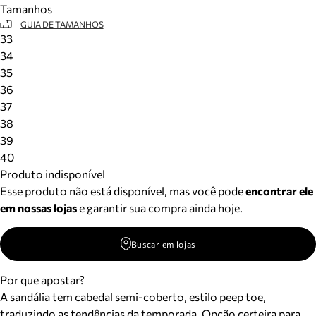
Tamanhos
Meus pedidos
GUIA DE TAMANHOS
Acompanhe seus pedidos e solicite devoluções.
33
34
35
36
37
38
39
40
Produto indisponível
Esse produto não está disponível, mas você pode
encontrar ele
em nossas lojas
e garantir sua compra ainda hoje.
Buscar em lojas
Por que apostar?
A sandália tem cabedal semi-coberto, estilo peep toe,
traduzindo as tendências da temporada. Opção certeira para