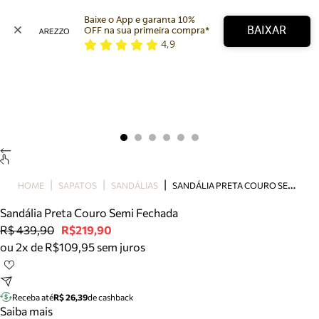
Baixe o App e garanta 10% 
BAIXAR
OFF na sua primeira compra* 
4,9
Arezzo
Favoritos
categorias sugeridas
Buscar produtos
Bota
Papete
Scarpin
Mocassim
Bolsa
S
ANDÁLIA PRETA COURO SEMI FECHADA
HOME
SAPATOS
SANDÁLIAS
Sapatilha
Sandália Preta Couro Semi Fechada
Tamanco
R$ 439,90
R$219,90
Tênis
ou 2x de R$109,95 sem juros
Mule
Rasteira
Precisa de ajuda?
Tire dúvidas sobre pedidos, devoluções e mais.
Receba até
R$ 26,39
de cashback
Saiba mais