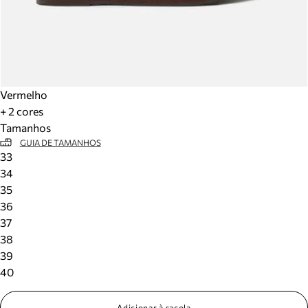
Vermelho
+ 2 cores
Tamanhos
GUIA DE TAMANHOS
33
34
35
36
37
38
39
40
Adicionar à sacola