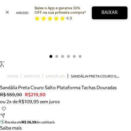
Baixe o App e garanta 10% 
BAIXAR
OFF na sua primeira compra* 
4,9
Arezzo
Favoritos
categorias sugeridas
Buscar produtos
Bota
Papete
Scarpin
Mocassim
Bolsa
S
ANDÁLIA PRETA COURO SALTO PLATAFORMA TACHAS DOURADAS
HOME
SAPATOS
SANDÁLIAS
Sapatilha
Sandália Preta Couro Salto Plataforma Tachas Douradas
Tamanco
R$ 559,90
R$219,90
Tênis
ou 2x de R$109,95 sem juros
Mule
Rasteira
Precisa de ajuda?
Tire dúvidas sobre pedidos, devoluções e mais.
Receba até
R$ 26,39
de cashback
Saiba mais