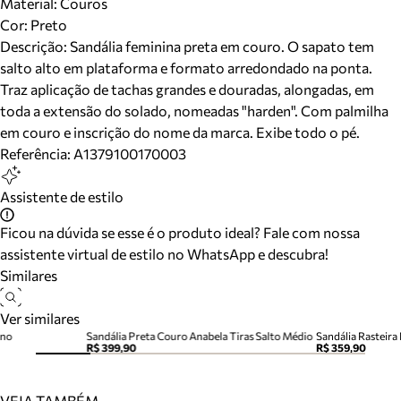
Material
:
Couros
Cor
:
Preto
Descrição:
Sandália feminina preta em couro. O sapato tem
salto alto em plataforma e formato arredondado na ponta.
Traz aplicação de tachas grandes e douradas, alongadas, em
toda a extensão do solado, nomeadas "harden". Com palmilha
em couro e inscrição do nome da marca. Exibe todo o pé.
Referência:
A1379100170003
Assistente de estilo
Ficou na dúvida se esse é o produto ideal? Fale com nossa
assistente virtual de estilo no WhatsApp e descubra!
Similares
Ver similares
ino
Sandália Preta Couro Anabela Tiras Salto Médio
R$ 399,90
R$ 359,90
VEJA TAMBÉM