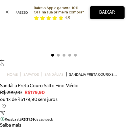
Baixe o App e garanta 10% 
BAIXAR
OFF na sua primeira compra* 
4,9
Arezzo
Favoritos
categorias sugeridas
Buscar produtos
Bota
Papete
Scarpin
Mocassim
Bolsa
S
ANDÁLIA PRETA COURO SALTO FINO MÉDIO
HOME
SAPATOS
SANDÁLIAS
Sapatilha
Sandália Preta Couro Salto Fino Médio
Tamanco
R$ 299,90
R$179,90
Tênis
ou 1x de R$179,90 sem juros
Mule
Rasteira
Precisa de ajuda?
Tire dúvidas sobre pedidos, devoluções e mais.
Receba até
R$ 21,59
de cashback
Saiba mais