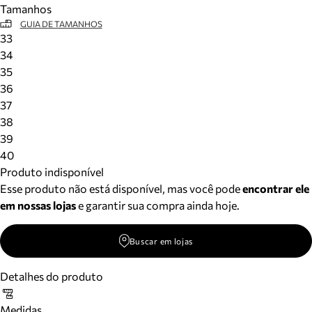
Tamanhos
Meus pedidos
GUIA DE TAMANHOS
Acompanhe seus pedidos e solicite devoluções.
33
34
35
36
37
38
39
40
Produto indisponível
Esse produto não está disponível, mas você pode
encontrar ele
em nossas lojas
e garantir sua compra ainda hoje.
Buscar em lojas
Detalhes do produto
Medidas