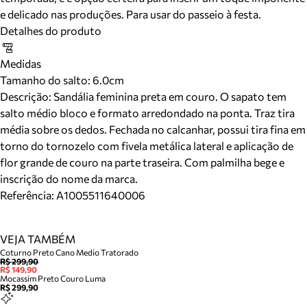
e delicado nas produções. Para usar do passeio à festa.
Detalhes do produto
Medidas
Tamanho do salto:
6.0cm
Descrição:
Sandália feminina preta em couro. O sapato tem
salto médio bloco e formato arredondado na ponta. Traz tira
média sobre os dedos. Fechada no calcanhar, possui tira fina em
torno do tornozelo com fivela metálica lateral e aplicação de
flor grande de couro na parte traseira. Com palmilha bege e
inscrição do nome da marca.
Referência:
A1005511640006
VEJA TAMBÉM
Coturno Preto Cano Medio Tratorado
R$ 299,90
R$ 149,90
Mocassim Preto Couro Luma
R$ 299,90