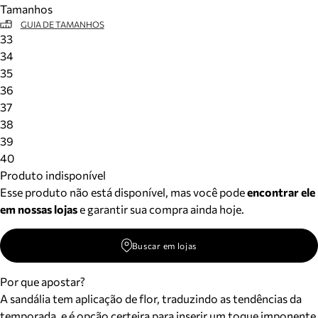
Tamanhos
Meus pedidos
GUIA DE TAMANHOS
Acompanhe seus pedidos e solicite devoluções.
33
34
35
36
37
38
39
40
Produto indisponível
Esse produto não está disponível, mas você pode
encontrar ele
em nossas lojas
e garantir sua compra ainda hoje.
Buscar em lojas
Por que apostar?
A sandália tem aplicação de flor, traduzindo as tendências da
temporada, e é opção certeira para inserir um toque imponente