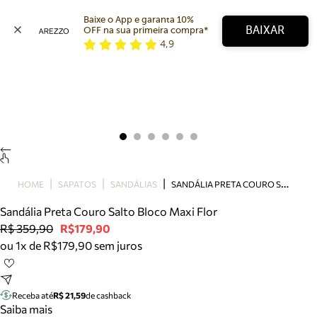
Baixe o App e garanta 10% 
BAIXAR
OFF na sua primeira compra* 
4,9
Arezzo
Favoritos
categorias sugeridas
Buscar produtos
Bota
Papete
Scarpin
Mocassim
Bolsa
S
ANDÁLIA PRETA COURO SALTO BLOCO MAXI FLOR
HOME
SAPATOS
SANDÁLIAS
Sapatilha
Sandália Preta Couro Salto Bloco Maxi Flor
Tamanco
R$ 359,90
R$179,90
Tênis
ou 1x de R$179,90 sem juros
Mule
Rasteira
Precisa de ajuda?
Tire dúvidas sobre pedidos, devoluções e mais.
Receba até
R$ 21,59
de cashback
Saiba mais