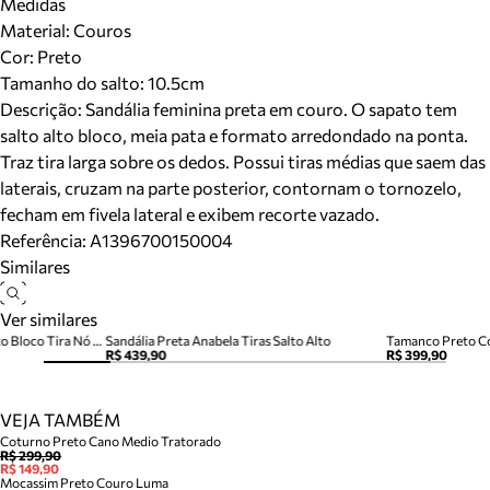
Medidas
Material
:
Couros
Cor
:
Preto
Tamanho do salto:
10.5cm
Descrição:
Sandália feminina preta em couro. O sapato tem
salto alto bloco, meia pata e formato arredondado na ponta.
Traz tira larga sobre os dedos. Possui tiras médias que saem das
laterais, cruzam na parte posterior, contornam o tornozelo,
fecham em fivela lateral e exibem recorte vazado.
Referência:
A1396700150004
Similares
Ver similares
Sandália Preta Couro Salto Alto Bloco Tira Nó Camila
Sandália Preta Anabela Tiras Salto Alto
Tamanco Preto Co
R$ 439,90
R$ 399,90
VEJA TAMBÉM
Coturno Preto Cano Medio Tratorado
R$ 299,90
R$ 149,90
Mocassim Preto Couro Luma