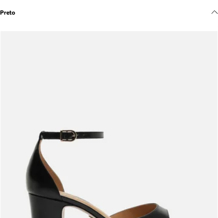
Meus pedidos
Preto
Acompanhe seus pedidos e solicite devoluções.