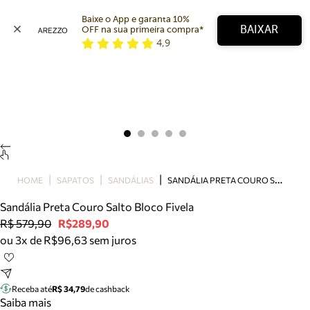
Baixe o App e garanta 10% 
BAIXAR
OFF na sua primeira compra* 
4,9
Arezzo
Favoritos
categorias sugeridas
Buscar produtos
Bota
Papete
Scarpin
Mocassim
Bolsa
S
ANDÁLIA PRETA COURO SALTO BLOCO FIVELA
HOME
SAPATOS
SANDÁLIAS
Sapatilha
Sandália Preta Couro Salto Bloco Fivela
Tamanco
R$ 579,90
R$289,90
Tênis
ou 3x de R$96,63 sem juros
Mule
Rasteira
Precisa de ajuda?
Tire dúvidas sobre pedidos, devoluções e mais.
Receba até
R$ 34,79
de cashback
Saiba mais