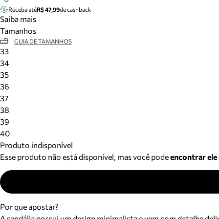
Receba até
R$ 47,99
de cashback
Saiba mais
Tamanhos
GUIA DE TAMANHOS
33
34
35
36
37
38
39
40
Produto indisponível
Esse produto não está disponível, mas você pode
encontrar ele
Por que apostar?
A sandália possui um design minimalista e vem com detalhe deli