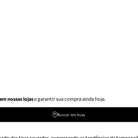
 em nossas lojas
e garantir sua compra ainda hoje.
Buscar em lojas
cado das tiras cruzadas, expressando as tendências da temporada