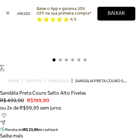
Baixe o App e garanta 10% 
BAIXAR
OFF na sua primeira compra* 
4,9
Arezzo
Favoritos
categorias sugeridas
Buscar produtos
Bota
Papete
Scarpin
Mocassim
Bolsa
S
ANDÁLIA PRETA COURO SALTO ALTO FIVELAS
HOME
SAPATOS
SANDÁLIAS
Sapatilha
Sandália Preta Couro Salto Alto Fivelas
Tamanco
R$ 499,90
R$199,90
Tênis
ou 2x de R$99,95 sem juros
Mule
Rasteira
Precisa de ajuda?
Tire dúvidas sobre pedidos, devoluções e mais.
Receba até
R$ 23,99
de cashback
Saiba mais