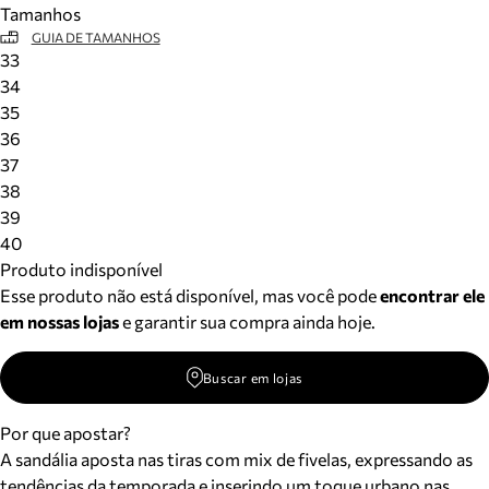
Tamanhos
Meus pedidos
GUIA DE TAMANHOS
Acompanhe seus pedidos e solicite devoluções.
33
34
35
36
37
38
39
40
Produto indisponível
Esse produto não está disponível, mas você pode
encontrar ele
em nossas lojas
e garantir sua compra ainda hoje.
Buscar em lojas
Por que apostar?
A sandália aposta nas tiras com mix de fivelas, expressando as
tendências da temporada e inserindo um toque urbano nas