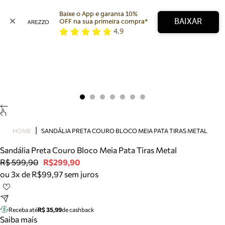
Baixe o App e garanta 10% 
BAIXAR
OFF na sua primeira compra* 
4,9
Arezzo
Favoritos
categorias sugeridas
Buscar produtos
Bota
Papete
Scarpin
Mocassim
Bolsa
HOME
SANDÁLIA PRETA COURO BLOCO MEIA PATA TIRAS METAL
Sapatilha
Sandália Preta Couro Bloco Meia Pata Tiras Metal
Tamanco
R$ 599,90
R$299,90
Tênis
ou 3x de R$99,97 sem juros
Mule
Rasteira
Precisa de ajuda?
Tire dúvidas sobre pedidos, devoluções e mais.
Receba até
R$ 35,99
de cashback
Saiba mais