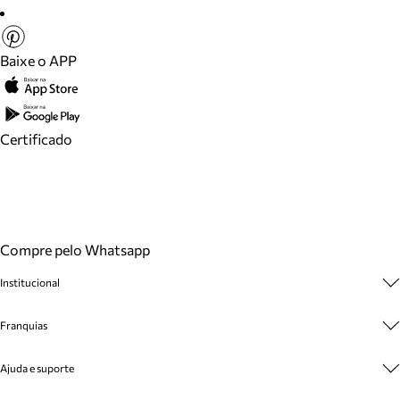
Baixe o APP
Certificado
Compre pelo Whatsapp
Institucional
Sobre A Marca
Franquias
Cashback
Trabalhe Conosco
Multimarcas
Ajuda e suporte
Venda Corporativa
Plano de Negócio
Sustentabilidade
Seja Franqueado
Central de Atendimento