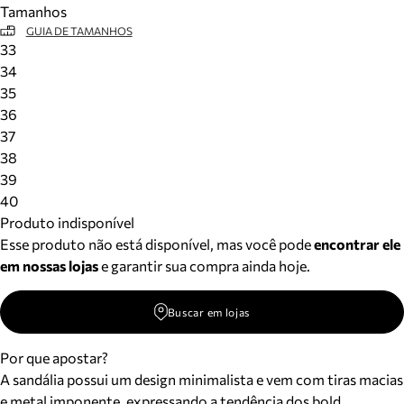
Tamanhos
Meus pedidos
GUIA DE TAMANHOS
Acompanhe seus pedidos e solicite devoluções.
33
34
35
36
37
38
39
40
Produto indisponível
Esse produto não está disponível, mas você pode
encontrar ele
em nossas lojas
e garantir sua compra ainda hoje.
Buscar em lojas
Por que apostar?
A sandália possui um design minimalista e vem com tiras macias
e metal imponente, expressando a tendência dos bold