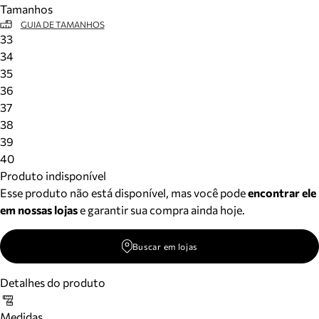
Tamanhos
Meus pedidos
GUIA DE TAMANHOS
Acompanhe seus pedidos e solicite devoluções.
33
34
35
36
37
38
39
40
Produto indisponível
Esse produto não está disponível, mas você pode
encontrar ele
em nossas lojas
e garantir sua compra ainda hoje.
Buscar em lojas
Detalhes do produto
Medidas