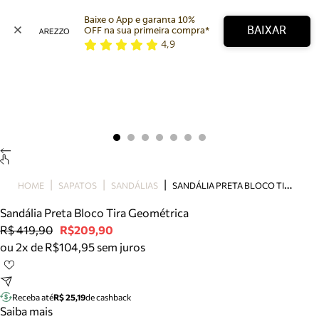
Baixe o App e garanta 10% 
BAIXAR
OFF na sua primeira compra* 
4,9
Arezzo
Favoritos
categorias sugeridas
Buscar produtos
Bota
Papete
Scarpin
Mocassim
Bolsa
S
ANDÁLIA PRETA BLOCO TIRA GEOMÉTRICA
HOME
SAPATOS
SANDÁLIAS
Sapatilha
Sandália Preta Bloco Tira Geométrica
Tamanco
R$ 419,90
R$209,90
Tênis
ou 2x de R$104,95 sem juros
Mule
Rasteira
Precisa de ajuda?
Tire dúvidas sobre pedidos, devoluções e mais.
Receba até
R$ 25,19
de cashback
Saiba mais