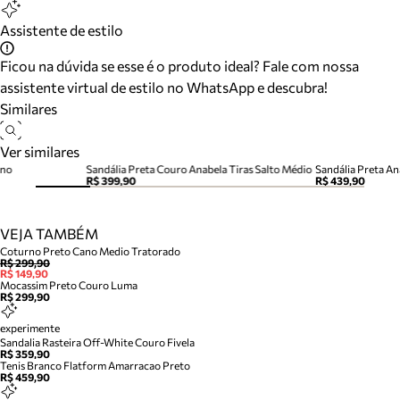
Assistente de estilo
Ficou na dúvida se esse é o produto ideal? Fale com nossa
assistente virtual de estilo no WhatsApp e descubra!
Similares
Ver similares
ino
Sandália Preta Couro Anabela Tiras Salto Médio
Sandália Preta An
R$ 399,90
R$ 439,90
VEJA TAMBÉM
Coturno Preto Cano Medio Tratorado
R$ 299,90
R$ 149,90
Mocassim Preto Couro Luma
R$ 299,90
experimente
Sandalia Rasteira Off-White Couro Fivela
R$ 359,90
Tenis Branco Flatform Amarracao Preto
R$ 459,90