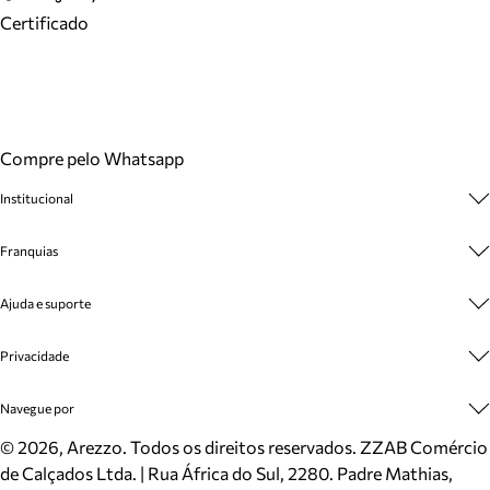
Certificado
Compre pelo Whatsapp
Institucional
Sobre A Marca
Franquias
Cashback
Trabalhe Conosco
Multimarcas
Ajuda e suporte
Venda Corporativa
Plano de Negócio
Sustentabilidade
Seja Franqueado
Central de Atendimento
Privacidade
Mapa do Site
Cadastro
Benefícios
Entrega
Termos de Uso
Navegue por
Inverno
Meus Pedidos
Politica e Privacidade
Mundo Arezzo
Trocas e Devoluções
Sapatos
©
2026
, Arezzo. Todos os direitos reservados.
ZZAB Comércio
Cartão Presente
Bolsas
de Calçados Ltda. | Rua África do Sul, 2280. Padre Mathias,