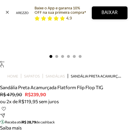
Baixe o App e garanta 10% 
BAIXAR
OFF na sua primeira compra* 
4,9
Arezzo
Favoritos
categorias sugeridas
Buscar produtos
Bota
Papete
Scarpin
Mocassim
Bolsa
S
ANDÁLIA PRETA ACAMURÇADA FLATFORM FLIP FLOP TIG
HOME
SAPATOS
SANDÁLIAS
Sapatilha
Sandália Preta Acamurçada Flatform Flip Flop TIG
Tamanco
R$ 479,90
R$239,90
Tênis
ou 2x de R$119,95 sem juros
Mule
Rasteira
Precisa de ajuda?
Tire dúvidas sobre pedidos, devoluções e mais.
Receba até
R$ 28,79
de cashback
Saiba mais