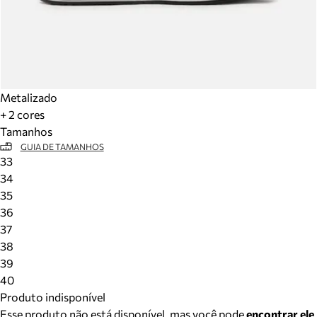
Metalizado
+ 2 cores
Tamanhos
GUIA DE TAMANHOS
33
34
35
36
37
38
39
40
Produto indisponível
Esse produto não está disponível, mas você pode
encontrar ele