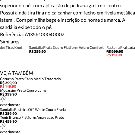
superior do pé, com aplicação de pedraria gota no centro.
Possui ainda tira fina no calcanhar com fecho em fivela metálica
lateral. Com palmilha bege e inscrição do nome da marca. A
sandália exibe todo o pé.
Referência:
A1356100040002
Similares
ake Tiras Knot
Sandália Prata Couro Flatform Velcro Comfort
Rasteira Prateada
R$ 259,90
R$ 299,90
R$ 119,90
VEJA TAMBÉM
Coturno Preto Cano Medio Tratorado
R$ 299,90
R$ 149,90
Mocassim Preto Couro Luma
R$ 299,90
experimente
Sandalia Rasteira Off-White Couro Fivela
R$ 359,90
Tenis Branco Flatform Amarracao Preto
R$ 459,90
experimente