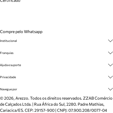
Certificado
Compre pelo Whatsapp
Institucional
Sobre A Marca
Franquias
Cashback
Trabalhe Conosco
Multimarcas
Ajuda e suporte
Venda Corporativa
Plano de Negócio
Sustentabilidade
Seja Franqueado
Central de Atendimento
Privacidade
Mapa do Site
Cadastro
Benefícios
Entrega
Termos de Uso
Navegue por
Inverno
Meus Pedidos
Politica e Privacidade
Mundo Arezzo
Trocas e Devoluções
Sapatos
©
2026
, Arezzo. Todos os direitos reservados.
ZZAB Comércio
Cartão Presente
Bolsas
de Calçados Ltda. | Rua África do Sul, 2280. Padre Mathias,
Localizador de lojas
Scarpins
Cariacica/ES. CEP: 29157-900 | CNPJ: 07.900.208/0077-04