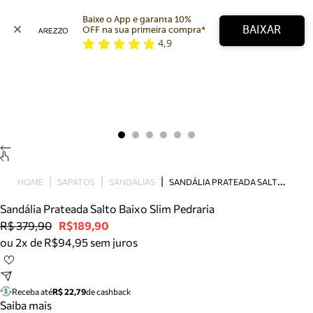
Baixe o App e garanta 10% 
BAIXAR
OFF na sua primeira compra* 
4,9
Arezzo
Favoritos
categorias sugeridas
Buscar produtos
Bota
Papete
Scarpin
Mocassim
Bolsa
S
ANDÁLIA PRATEADA SALTO BAIXO SLIM PEDRARIA
HOME
SAPATOS
SANDÁLIAS
Sapatilha
Sandália Prateada Salto Baixo Slim Pedraria
Tamanco
R$ 379,90
R$189,90
Tênis
ou 2x de R$94,95 sem juros
Mule
Rasteira
Precisa de ajuda?
Tire dúvidas sobre pedidos, devoluções e mais.
Receba até
R$ 22,79
de cashback
Saiba mais