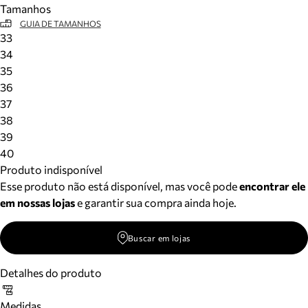
Tamanhos
Meus pedidos
GUIA DE TAMANHOS
Acompanhe seus pedidos e solicite devoluções.
33
34
35
36
37
38
39
40
Produto indisponível
Esse produto não está disponível, mas você pode
encontrar ele
em nossas lojas
e garantir sua compra ainda hoje.
Buscar em lojas
Detalhes do produto
Medidas