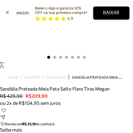
Baixe o App e garanta 10% 
BAIXAR
OFF na sua primeira compra* 
4,9
Arezzo
Favoritos
categorias sugeridas
Buscar produtos
Bota
Papete
Scarpin
Mocassim
Bolsa
S
ANDÁLIA PRATEADA MEIA PATA SALTO FLARE TIRAS MEGAN
HOME
SAPATOS
SANDÁLIAS
Sapatilha
Sandália Prateada Meia Pata Salto Flare Tiras Megan
Tamanco
R$ 429,90
R$209,90
Tênis
ou 2x de R$104,95 sem juros
Mule
Rasteira
Precisa de ajuda?
Tire dúvidas sobre pedidos, devoluções e mais.
Receba até
R$ 25,19
de cashback
Saiba mais