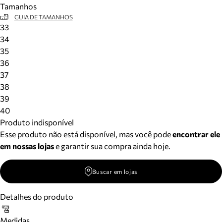
Tamanhos
Meus pedidos
GUIA DE TAMANHOS
Acompanhe seus pedidos e solicite devoluções.
33
34
35
36
37
38
39
40
Produto indisponível
Esse produto não está disponível, mas você pode
encontrar ele
em nossas lojas
e garantir sua compra ainda hoje.
Buscar em lojas
Detalhes do produto
Medidas