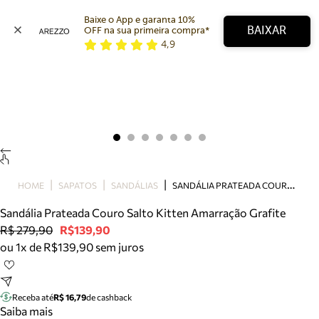
Baixe o App e garanta 10% 
BAIXAR
OFF na sua primeira compra* 
4,9
Arezzo
Favoritos
categorias sugeridas
Buscar produtos
Bota
Papete
Scarpin
Mocassim
Bolsa
S
ANDÁLIA PRATEADA COURO SALTO KITTEN AMARRAÇÃO GRAFITE
HOME
SAPATOS
SANDÁLIAS
Sapatilha
Sandália Prateada Couro Salto Kitten Amarração Grafite
Tamanco
R$ 279,90
R$139,90
Tênis
ou 1x de R$139,90 sem juros
Mule
Rasteira
Precisa de ajuda?
Tire dúvidas sobre pedidos, devoluções e mais.
Receba até
R$ 16,79
de cashback
Saiba mais