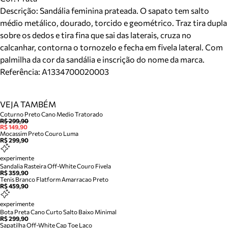
Descrição:
Sandália feminina prateada. O sapato tem salto
médio metálico, dourado, torcido e geométrico. Traz tira dupla
sobre os dedos e tira fina que sai das laterais, cruza no
calcanhar, contorna o tornozelo e fecha em fivela lateral. Com
palmilha da cor da sandália e inscrição do nome da marca.
Referência:
A1334700020003
VEJA TAMBÉM
Coturno Preto Cano Medio Tratorado
R$ 299,90
R$ 149,90
Mocassim Preto Couro Luma
R$ 299,90
experimente
Sandalia Rasteira Off-White Couro Fivela
R$ 359,90
Tenis Branco Flatform Amarracao Preto
R$ 459,90
experimente
Bota Preta Cano Curto Salto Baixo Minimal
R$ 299,90
Sapatilha Off-White Cap Toe Laco