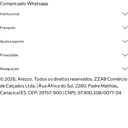
Compre pelo Whatsapp
Institucional
Sobre A Marca
Franquias
Cashback
Trabalhe Conosco
Multimarcas
Ajuda e suporte
Venda Corporativa
Plano de Negócio
Sustentabilidade
Seja Franqueado
Central de Atendimento
Privacidade
Mapa do Site
Cadastro
Benefícios
Entrega
Termos de Uso
Navegue por
Inverno
Meus Pedidos
Politica e Privacidade
Mundo Arezzo
Trocas e Devoluções
Sapatos
©
2026
, Arezzo. Todos os direitos reservados.
ZZAB Comércio
Cartão Presente
Bolsas
de Calçados Ltda. | Rua África do Sul, 2280. Padre Mathias,
Localizador de lojas
Scarpins
Cariacica/ES. CEP: 29157-900 | CNPJ: 07.900.208/0077-04
Sapatilhas
Mocassins
Tênis
Sandálias
Mules