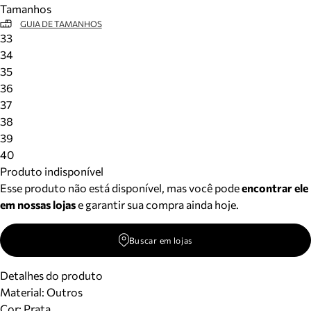
Tamanhos
Meus pedidos
GUIA DE TAMANHOS
Acompanhe seus pedidos e solicite devoluções.
33
34
35
36
37
38
39
40
Produto indisponível
Esse produto não está disponível, mas você pode
encontrar ele
em nossas lojas
e garantir sua compra ainda hoje.
Buscar em lojas
Detalhes do produto
Material
:
Outros
Cor
:
Prata