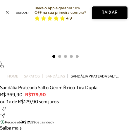
Baixe o App e garanta 10% 
BAIXAR
OFF na sua primeira compra* 
4,9
Arezzo
Favoritos
categorias sugeridas
Buscar produtos
Bota
Papete
Scarpin
Mocassim
Bolsa
S
ANDÁLIA PRATEADA SALTO GEOMÉTRICO TIRA DUPLA
HOME
SAPATOS
SANDÁLIAS
Sapatilha
Sandália Prateada Salto Geométrico Tira Dupla
Tamanco
R$ 369,90
R$179,90
Tênis
ou 1x de R$179,90 sem juros
Mule
Rasteira
Precisa de ajuda?
Tire dúvidas sobre pedidos, devoluções e mais.
Receba até
R$ 21,59
de cashback
Saiba mais