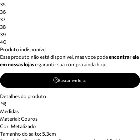
Meus pedidos
35
Acompanhe seus pedidos e solicite devoluções.
36
37
38
39
40
Produto indisponível
Esse produto não está disponível, mas você pode
encontrar ele
em nossas lojas
e garantir sua compra ainda hoje.
Buscar em lojas
Detalhes do produto
Medidas
Material
:
Couros
Cor
:
Metalizado
Tamanho do salto:
5.3cm