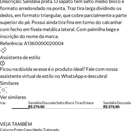
Descrição:
Sandália prata. O sapato tem salto médio bloco e
formato arredondado na ponta. Traz tira larga dividindo os
dedos, em formato triangular, que cobre parcialmente a parte
superior do pé. Possui ainda tira fina em torno do calcanhar
com fecho em fivela metálica lateral. Com palmilha bege e
inscrição do nome da marca.
Referência:
A1360000020004
Assistente de estilo
Ficou na dúvida se esse é o produto ideal? Fale com nossa
assistente virtual de estilo no WhatsApp e descubra!
Similares
Ver similares
iras
Sandália Dourada Salto Bloco Tiras Enlace
R$ 279,90
R$ 379,90
VEJA TAMBÉM
Coturno Preto Cano Medio Tratorado