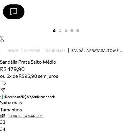
Arezzo
Favoritos
categorias sugeridas
Buscar produtos
Bota
S
ANDÁLIA PRATA SALTO MÉDIO
HOME
SAPATOS
SANDÁLIAS
Papete
Scarpin
Sandália Prata Salto Médio
Mocassim
R$ 479,90
Bolsa
ou 5x de R$95,98 sem juros
Sapatilha
Tamanco
Tênis
Receba até
R$ 57,59
de cashback
Mule
Saiba mais
Rasteira
Tamanhos
Precisa de ajuda?
GUIA DE TAMANHOS
33
Tire dúvidas sobre pedidos, devoluções e mais.
34