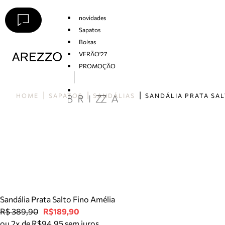
novidades
Sapatos
Bolsas
VERÃO'27
PROMOÇÃO
Arezzo
HOME
SAPATOS
SANDÁLIAS
Sandália Prata Salto Fino Amélia
R$ 389,90
R$189,90
ou 2x de R$94,95 sem juros