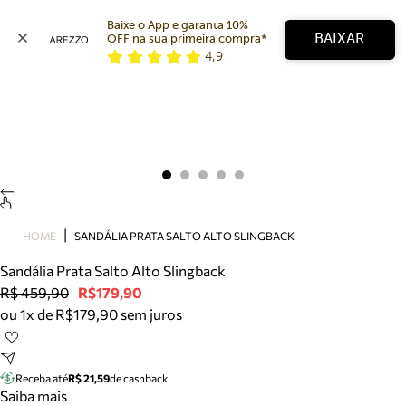
Baixe o App e garanta 10% 
BAIXAR
OFF na sua primeira compra* 
4,9
Arezzo
Favoritos
categorias sugeridas
Buscar produtos
Bota
Papete
Scarpin
Mocassim
Bolsa
HOME
SANDÁLIA PRATA SALTO ALTO SLINGBACK
Sapatilha
Sandália Prata Salto Alto Slingback
Tamanco
R$ 459,90
R$179,90
Tênis
ou 1x de R$179,90 sem juros
Mule
Rasteira
Precisa de ajuda?
Tire dúvidas sobre pedidos, devoluções e mais.
Receba até
R$ 21,59
de cashback
Saiba mais