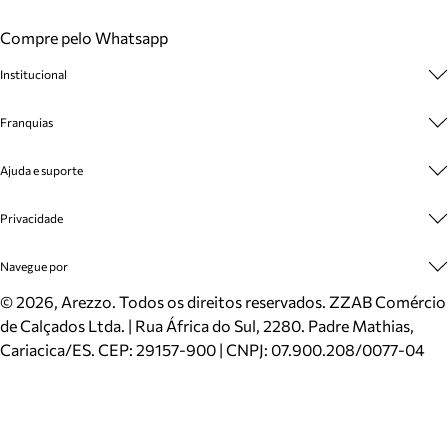
Compre pelo Whatsapp
Institucional
Sobre A Marca
Franquias
Cashback
Trabalhe Conosco
Multimarcas
Ajuda e suporte
Venda Corporativa
Plano de Negócio
Sustentabilidade
Seja Franqueado
Central de Atendimento
Privacidade
Mapa do Site
Cadastro
Benefícios
Entrega
Termos de Uso
Navegue por
Inverno
Meus Pedidos
Politica e Privacidade
Mundo Arezzo
Trocas e Devoluções
Sapatos
©
2026
, Arezzo. Todos os direitos reservados.
ZZAB Comércio
Cartão Presente
Bolsas
de Calçados Ltda. | Rua África do Sul, 2280. Padre Mathias,
Localizador de lojas
Scarpins
Cariacica/ES. CEP: 29157-900 | CNPJ: 07.900.208/0077-04
Sapatilhas
Mocassins
Tênis
Sandálias