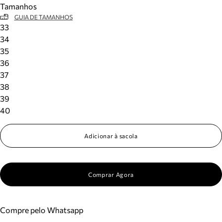
Tamanhos
Meus pedidos
GUIA DE TAMANHOS
Acompanhe seus pedidos e solicite devoluções.
33
34
35
36
37
38
39
40
Adicionar à sacola
Comprar Agora
Compre pelo Whatsapp