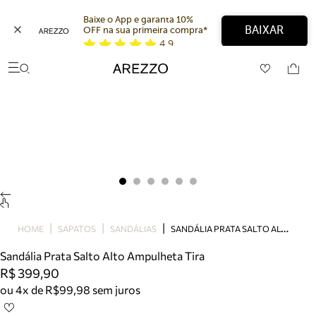
Baixe o App e garanta 10% 
BAIXAR
OFF na sua primeira compra* 
4,9
Arezzo
Favoritos
categorias sugeridas
Buscar produtos
Bota
Papete
Scarpin
Mocassim
Bolsa
Sapatilha
Tamanco
S
ANDÁLIA PRATA SALTO ALTO AMPULHETA TIRA
Tênis
HOME
SAPATOS
SANDÁLIAS
Mule
Sandália Prata Salto Alto Ampulheta Tira
Rasteira
R$ 399,90
Precisa de ajuda?
ou 4x de R$99,98 sem juros
Tire dúvidas sobre pedidos, devoluções e mais.