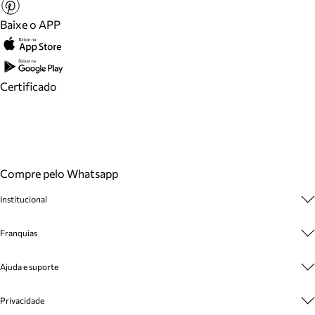
Baixe o APP
Certificado
Compre pelo Whatsapp
Institucional
Sobre A Marca
Franquias
Cashback
Trabalhe Conosco
Multimarcas
Ajuda e suporte
Venda Corporativa
Plano de Negócio
Sustentabilidade
Seja Franqueado
Central de Atendimento
Privacidade
Mapa do Site
Cadastro